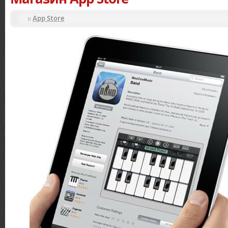
в
Аpp Stоrе