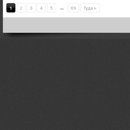
...
1
2
3
4
5
69
Туда »